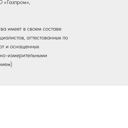
 «Газпром»,
ва имеет в своем составе
иалистов, аттестованных по
от и оснащенных
но-измерительными
нием)