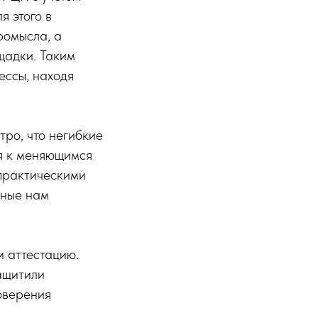
я этого в
ромысла, а
щадки. Таким
ессы, находя
тро, что негибкие
я к меняющимся
практическими
жные нам
и аттестацию.
ащитили
оверения