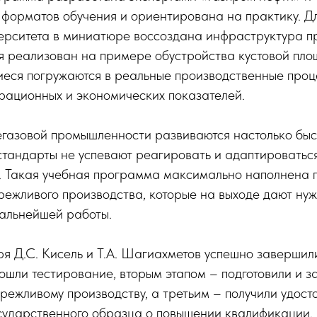
 форматов обучения и ориентирована на практику. Дл
ерситета в миниатюре воссоздана инфраструктура п
я реализован на примере обустройства кустовой пло
еся погружаются в реальные производственные проц
рационных и экономических показателей.
егазовой промышленности развиваются настолько быс
стандарты не успевают реагировать и адаптироватьс
. Такая учебная программа максимально наполнена 
режливого производства, которые на выходе дают ну
дальнейшей работы.
я Д.С. Кисель и Т.А. Шагиахметов успешно завершил
шли тестирование, вторым этапом – подготовили и з
режливому производству, а третьим – получили удост
осударственного образца о повышении квалификации.