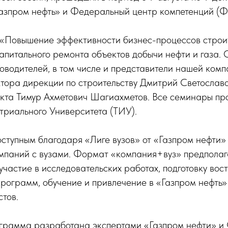
азпром нефть» и Федеральный центр компетенций (Ф
«Повышение эффективности бизнес-процессов строит
апитального ремонта объектов добычи нефти и газа.
оводителей, в том числе и представители нашей комп
тора дирекции по строительству Дмитрий Светославо
екта Тимур Ахметович Шагиахметов. Все семинары пр
триального Университета (ТИУ).
ступным благодаря «Лиге вузов» от «Газпром нефти» 
омпаний с вузами. Формат «компания+вуз» предполаг
участие в исследовательских работах, подготовку во
рограмм, обучение и привлечение в «Газпром нефть»
тов.
грамма разработана экспертами «Газпром нефти» и