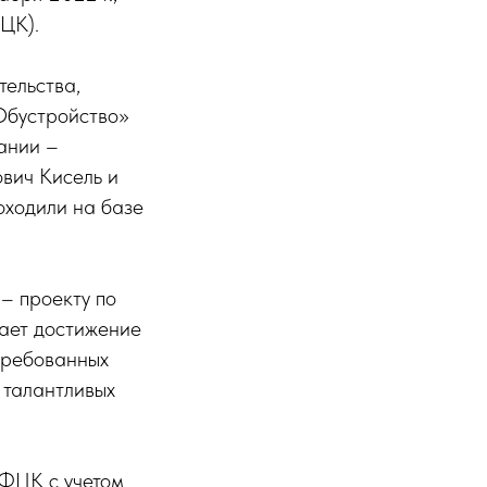
ЦК).
ельства,
 Обустройство»
ании –
вич Кисель и
оходили на базе
– проекту по
ает достижение
стребованных
 талантливых
 ФЦК с учетом